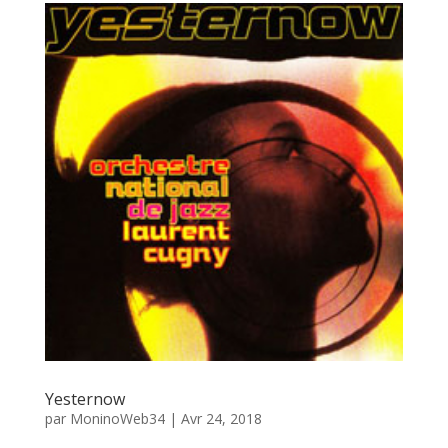
Yesternow
par
MoninoWeb34
|
Avr 24, 2018