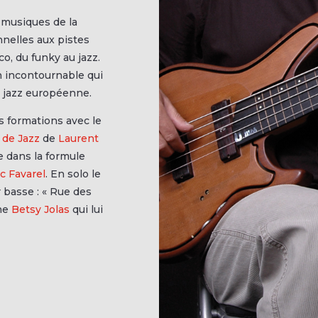
 musiques de la
nnelles aux pistes
o, du funky au jazz.
en incontournable qui
e jazz européenne.
es formations avec le
 de Jazz
de
Laurent
e dans la formule
c Favarel
. En solo le
r basse : « Rue des
ine
Betsy Jolas
qui lui