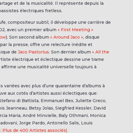
artage et de la musicalité. Il représente depuis la
assistes électriques fretless.
fe, compositeur subtil, il développe une carrière de
2002, avec un premier album
« First Meeting »
low
). Son second album
« Around Jaco »
, disque
r la presse, offre une relecture inédite et
sique de
Jaco Pastorius
. Son dernier album
« All the
artiste électrique et éclectique dessine une trame
affirme une musicalité universelle toujours à
s variées avec plus d’une quarantaine d’albums à
ouve aux cotés d’artistes aussi éclectiques que:
tefano di Battista, Emmanuel Bex, Juliette Greco,
çois Jeanneau, Betsy Jolas, Siegfried Kessler, David
arcia Maria, André Minvielle, Baly Othmani, Monica
dovani, Jorge Pardo, Antonello Salis, Louis
 : Plus de 400 Artistes associés)