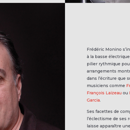
Frédéric Monino s’in
à la basse électrique
pilier rythmique pou
arrangements montren
dans l’écriture que 
musiciens comme
F
François Laizeau
ou
Garcia
.
Ses facettes de com
l’éclectisme de ses 
laisse apparaître un