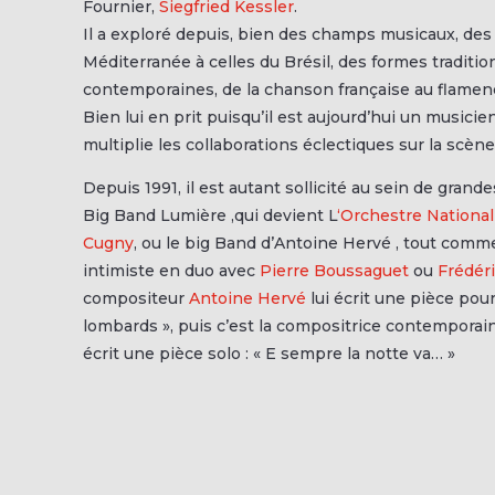
Fournier,
Siegfried Kessler
.
Il a exploré depuis, bien des champs musicaux, des
Méditerranée à celles du Brésil, des formes traditio
contemporaines, de la chanson française au flamenc
Bien lui en prit puisqu’il est aujourd’hui un musici
multiplie les collaborations éclectiques sur la scèn
Depuis 1991, il est autant sollicité au sein de grand
Big Band Lumière ,qui devient L
‘Orchestre National
Cugny
, ou le big Band d’Antoine Hervé , tout comm
intimiste en duo avec
Pierre Boussaguet
ou
Frédéri
compositeur
Antoine Hervé
lui écrit une pièce pou
lombards », puis c’est la compositrice contempora
écrit une pièce solo : « E sempre la notte va… »