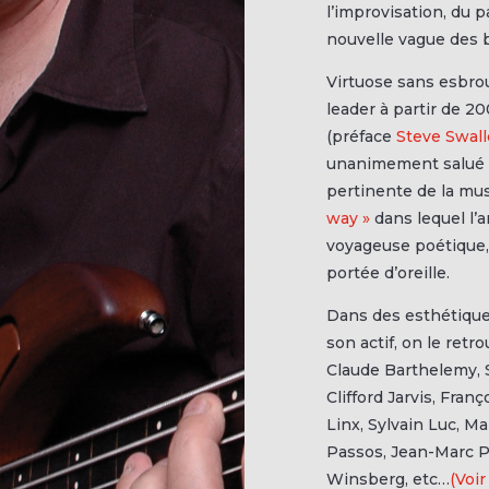
l’improvisation, du p
nouvelle vague des b
Virtuose sans esbrou
leader à partir de 
(préface
Steve Swal
unanimement salué pa
pertinente de la mu
way »
dans lequel l’
voyageuse poétique, 
portée d’oreille.
Dans des esthétique
son actif, on le retr
Claude Barthelemy, S
Clifford Jarvis, Fran
Linx, Sylvain Luc, M
Passos, Jean-Marc Pa
Winsberg, etc…
(Voir