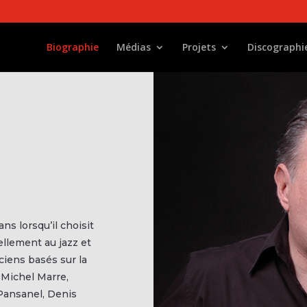
Biographie
Médias
Projets
Discographi
ns lorsqu’il choisit
ellement au jazz et
iens basés sur la
 Michel Marre,
Pansanel, Denis