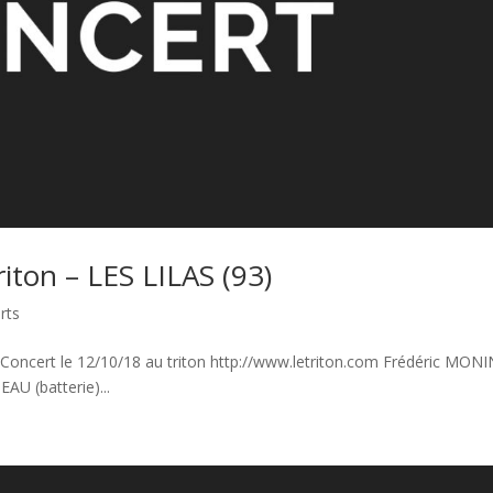
iton – LES LILAS (93)
rts
 Concert le 12/10/18 au triton http://www.letriton.com Frédéric MON
AU (batterie)...