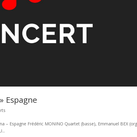
 » Espagne
rts
rona – Espagne Frédéric MONINO Quartet (basse), Emmanuel BEX (org
...