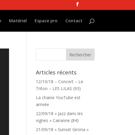
e
Matériel
Espace pro
Contact
Articles récents
12/10/18 – Concert – Le
Triton – LES LILAS (93)
La chaine YouTube est
arrivée
22/09/18 « Jazz dans les
vignes » Cairanne (84)
21/09/18 « Sunset Girona »