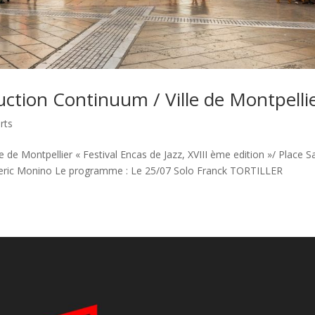
ction Continuum / Ville de Montpelli
rts
 de Montpellier « Festival Encas de Jazz, XVIII ème edition »/ Place S
rederic Monino Le programme : Le 25/07 Solo Franck TORTILLER