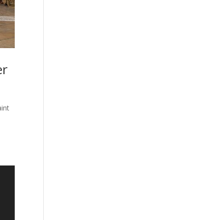
er
aint