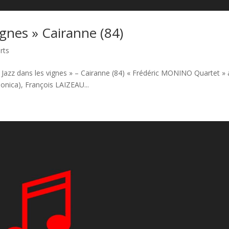
ignes » Cairanne (84)
rts
« Jazz dans les vignes » – Cairanne (84) « Frédéric MONINO Quartet »
nica), François LAIZEAU...